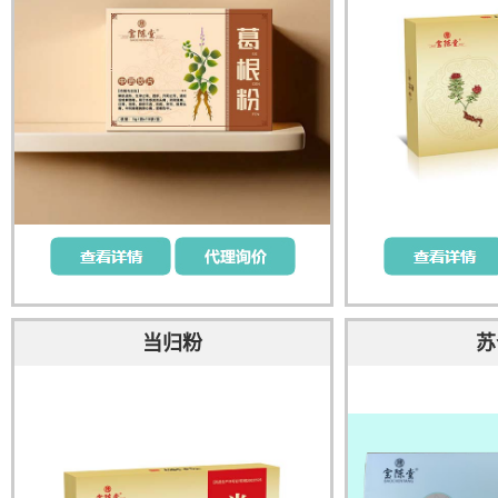
当归粉
苏