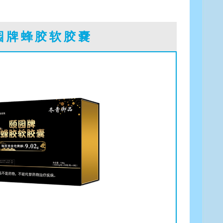
园牌蜂胶软胶嚢