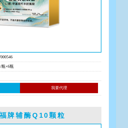
000546
粒/瓶×6瓶
我要代理
福牌辅酶Q10颗粒