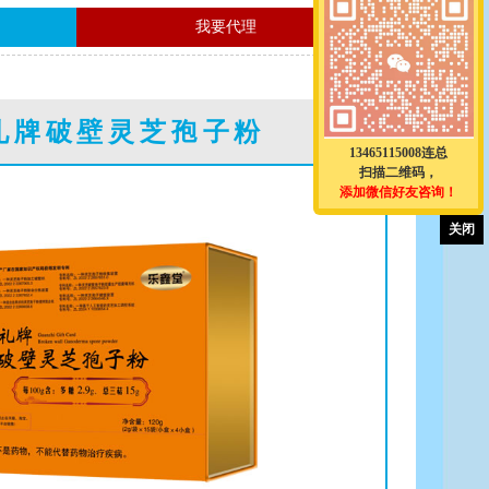
我要代理
礼牌破壁灵芝孢子粉
13465115008连总
扫描二维码，
添加微信好友咨询！
关闭