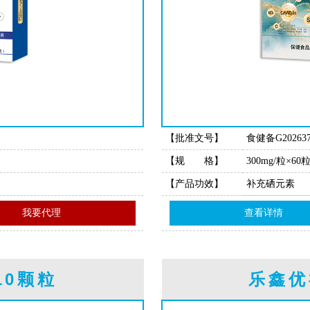
【批准文号】
食健备G202637
【规 格】
300mg/粒×60
【产品功效】
补充硒元素
我要代理
查看详情
10颗粒
乐鑫优