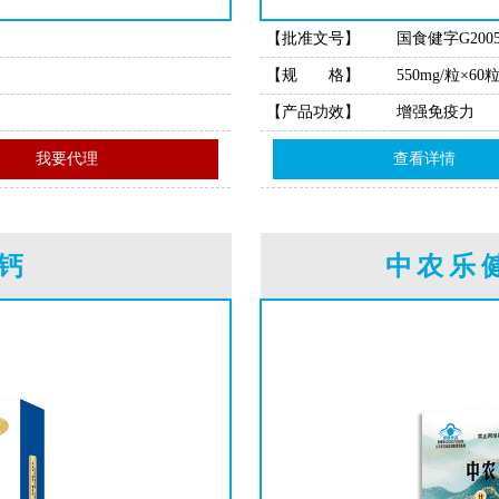
【批准文号】
国食健字G2005
【规 格】
550mg/粒×60
【产品功效】
增强免疫力
我要代理
查看详情
酸钙
中农乐