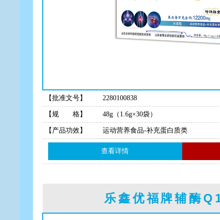
【批准文号】
2280100838
【规 格】
48g（1.6g×30袋）
【产品功效】
运动营养食品-补充蛋白质类
查看详情
乐鑫优福牌辅酶Q