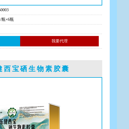
0003
粒/瓶×6瓶
我要代理
健西宝硒生物素胶囊