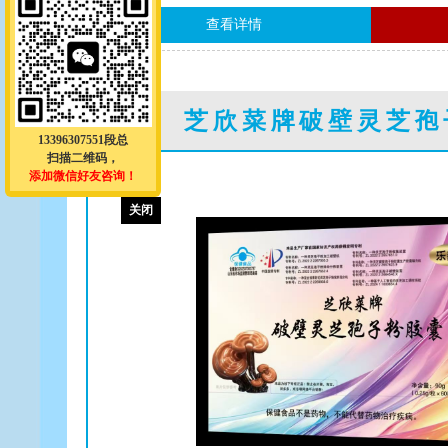
查看详情
芝欣菜牌破壁灵芝孢
13396307551段总
扫描二维码，
添加微信好友咨询！
关闭