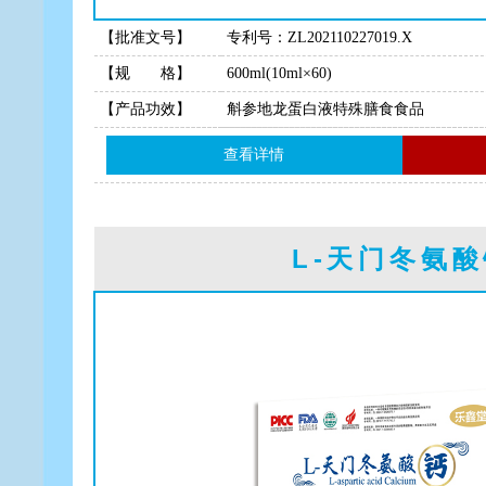
【批准文号】
专利号：ZL202110227019.X
【规 格】
600ml(10ml×60)
【产品功效】
斛参地龙蛋白液特殊膳食食品
查看详情
L-天门冬氨