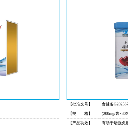
【批准文号】
食健备G202537
【规 格】
(200mg/袋×3
【产品功效】
有助于增强免