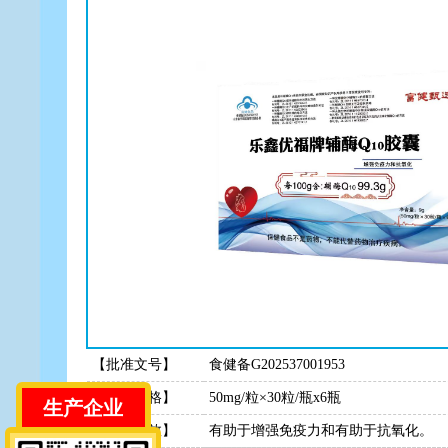
【批准文号】
食健备G202537001953
【规 格】
50mg/粒×30粒/瓶x6瓶
生产企业
【产品功效】
有助于增强免疫力和有助于抗氧化。