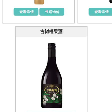
古树椹果酒