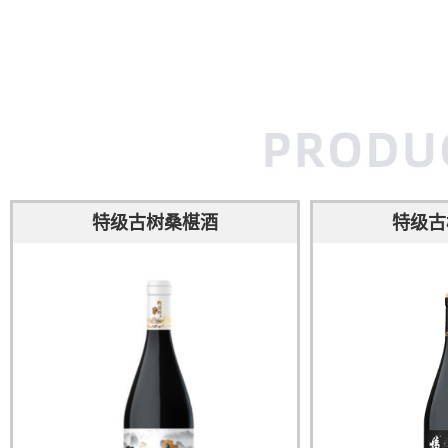
特级古树桑椹酒
特级古