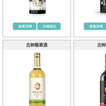
古树椹果酒
古树