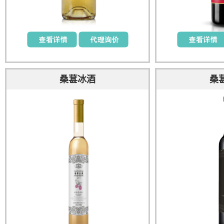
桑葚冰酒
桑