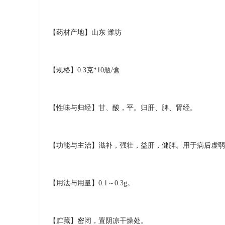
【药材产地】山东 潍坊
【规格】0.3克*10瓶/盒
【性味与归经】甘、酸，平。归肝、脾、肾经。
【功能与主治】滋补，强壮，益肝，健脾。用于病后虚弱
【用法与用量】0.1～0.3g。
【贮藏】密闭，置阴凉干燥处。