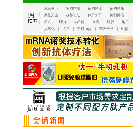
免疫调节
|
辅助降糖
|
辅助降压
|
辅助降脂
|
微量元素
|
改善记忆
|
保肝护肝
|
抑制肿瘤
|
模式
|
玛咖
|
羊奶粉
|
水机
|
蜂胶
|
纳豆
抗氧化
|
抗癌
|
整店加盟
|
营养食品
|
乳糖