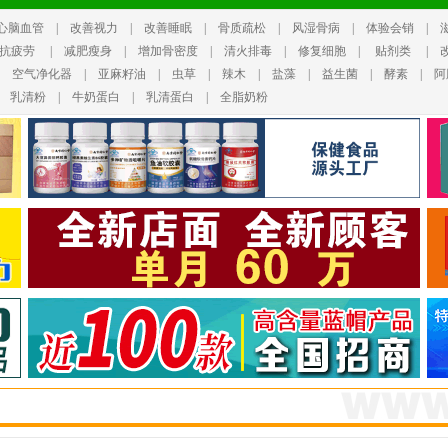
心脑血管
|
改善视力
|
改善睡眠
|
骨质疏松
|
风湿骨病
|
体验会销
|
抗疲劳
|
减肥瘦身
|
增加骨密度
|
清火排毒
|
修复细胞
|
贴剂类
|
|
空气净化器
|
亚麻籽油
|
虫草
|
辣木
|
盐藻
|
益生菌
|
酵素
|
阿
|
乳清粉
|
牛奶蛋白
|
乳清蛋白
|
全脂奶粉