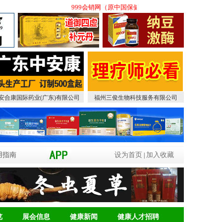
999会销网（原中国保健品会销网）(www.bjphxw
安合康国际药业(广东)有限公司
福州三俊生物科技服务有限公司
用指南
设为首页
加入收藏
|
览
展会信息
健康新闻
健康人才招聘