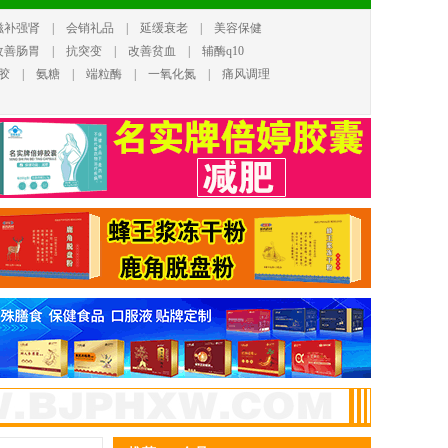
滋补强肾
|
会销礼品
|
延缓衰老
|
美容保健
改善肠胃
|
抗突变
|
改善贫血
|
辅酶q10
胶
|
氨糖
|
端粒酶
|
一氧化氮
|
痛风调理