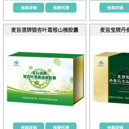
麦旨清牌银杏叶葛根山楂胶囊
麦旨宝牌丹