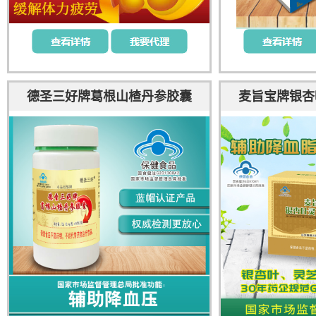
德圣三好牌葛根山楂丹参胶囊
麦旨宝牌银杏