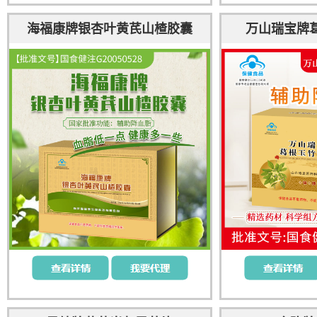
海福康牌银杏叶黄芪山楂胶囊
万山瑞宝牌