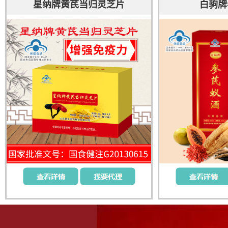
星纳牌黄芪当归灵芝片
白驹牌