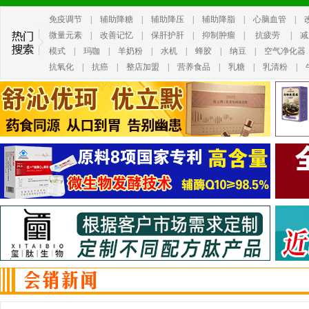
免疫调节
|
辅助降糖
|
辅助降压
|
辅助降脂
|
心脑血管
|
微量元素
|
改善记忆
|
保肝护肝
|
抑制肿瘤
|
抗疲劳
|
减
模式
|
玛咖
|
羊奶粉
|
水机
|
蜂胶
|
纳豆
|
空气净化器
抗氧化
|
抗癌
|
整店加盟
|
营养食品
|
乳糖
|
乳清粉
|