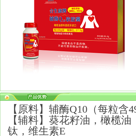
【原料】辅酶Q10（每粒含4
【辅料】葵花籽油，橄榄油
钛，维生素E