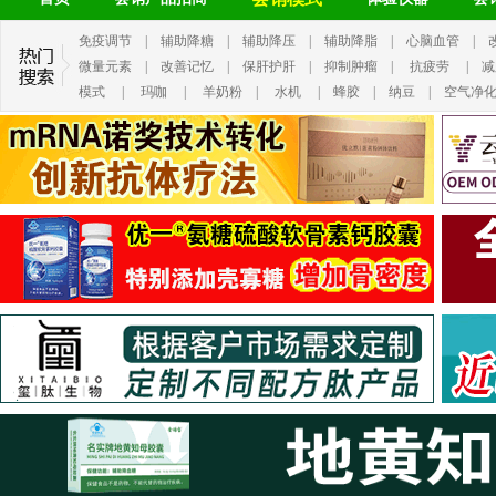
免疫调节
|
辅助降糖
|
辅助降压
|
辅助降脂
|
心脑血管
|
微量元素
|
改善记忆
|
保肝护肝
|
抑制肿瘤
|
抗疲劳
|
减
模式
|
玛咖
|
羊奶粉
|
水机
|
蜂胶
|
纳豆
|
空气净