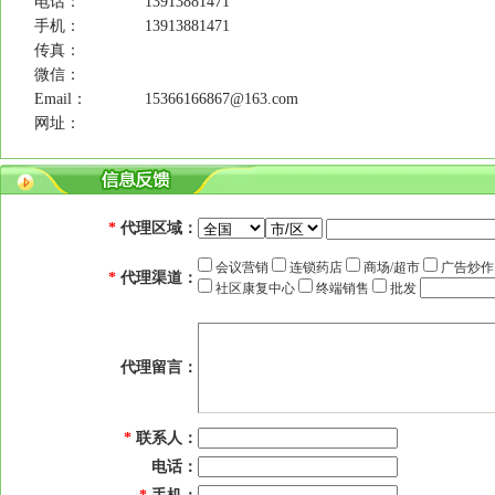
电话：
13913881471
手机：
13913881471
传真：
微信：
Email：
15366166867@163.com
网址：
*
代理区域：
会议营销
连锁药店
商场/超市
广告炒
*
代理渠道：
社区康复中心
终端销售
批发
代理留言：
*
联系人：
电话：