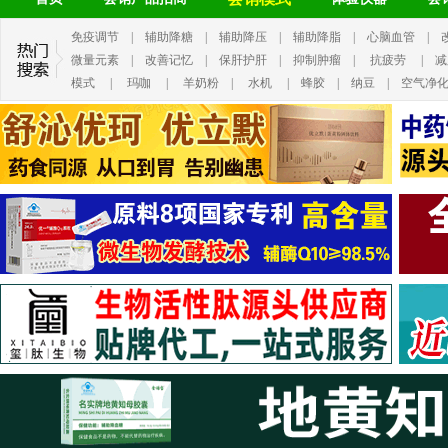
免疫调节
|
辅助降糖
|
辅助降压
|
辅助降脂
|
心脑血管
|
微量元素
|
改善记忆
|
保肝护肝
|
抑制肿瘤
|
抗疲劳
|
减
模式
|
玛咖
|
羊奶粉
|
水机
|
蜂胶
|
纳豆
|
空气净