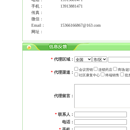
手机：
13913881471
传真：
微信：
Email：
15366166867@163.com
网址：
*
代理区域：
会议营销
连锁药店
商场/
*
代理渠道：
社区康复中心
终端销售
批
代理留言：
*
联系人：
电话：
*
手机：