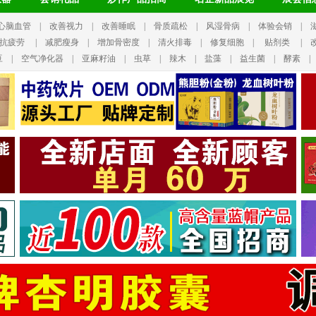
心脑血管
|
改善视力
|
改善睡眠
|
骨质疏松
|
风湿骨病
|
体验会销
|
抗疲劳
|
减肥瘦身
|
增加骨密度
|
清火排毒
|
修复细胞
|
贴剂类
|
豆
|
空气净化器
|
亚麻籽油
|
虫草
|
辣木
|
盐藻
|
益生菌
|
酵素