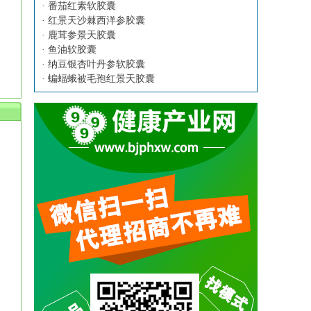
·
番茄红素软胶囊
·
红景天沙棘西洋参胶囊
·
鹿茸参景天胶囊
·
鱼油软胶囊
·
纳豆银杏叶丹参软胶囊
·
蝙蝠蛾被毛孢红景天胶囊