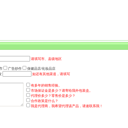
请填写市、县级地区
超市
广告炒作
保健品店/化妆品店
发
如还有其他渠道，请填写
有多年的销售经验。
市场保证金是多少？请寄给我外包装盒。
代理价多少？零售价是多少？
合作政策是什么？
我是代理商，我希望代理该产品，请速联系我！