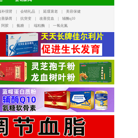
滋补强肾
|
会销礼品
|
延缓衰老
|
美容保健
改善肠胃
|
抗突变
|
改善贫血
|
辅酶q10
|
阿胶
|
氨糖
|
端粒酶
|
一氧化氮