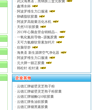
·
武汉海奥圣，黑纳肽三盒元胶囊
·
鑫博水杯
·
阿波罗维生力口服液
·
卵磷脂软胶囊
·
阿波罗高能量活化水机
，
·
天然VE软胶囊
·
2013年心脑血管会销精品--.
·
一氧化氮前导物--源氮胶囊
·
天可力氨糖软骨素加钙片
·
欣脑苷舒
·
海奥圣 新生源牌空气净化器
·
阿波罗维生力口服液
·
元大牌一丽正胶囊
·
韩松针·松针液
·
云德汇牌破壁灵芝孢子粉
·
云德汇牌破壁灵芝孢子粉胶囊
·
云德汇牌辅酶Q10软胶囊
·
云德汇牌鱼油软胶囊
·
云德汇牌褪黑素胶囊