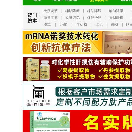
免疫调节
|
辅助降糖
|
辅助降压
|
辅助降脂
|
微量元素
|
改善记忆
|
保肝护肝
|
抑制肿瘤
|
模式
|
玛咖
|
羊奶粉
|
水机
|
蜂胶
|
纳