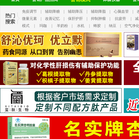
免疫调节
|
辅助降糖
|
辅助降压
|
辅助降脂
|
心脑血管
|
微量元素
|
改善记忆
|
保肝护肝
|
抑制肿瘤
|
抗疲劳
|
减
模式
|
玛咖
|
羊奶粉
|
水机
|
蜂胶
|
纳豆
|
空气净