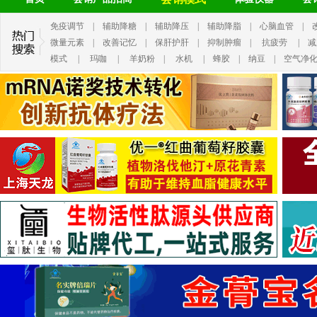
免疫调节
|
辅助降糖
|
辅助降压
|
辅助降脂
|
心脑血管
|
微量元素
|
改善记忆
|
保肝护肝
|
抑制肿瘤
|
抗疲劳
|
减
模式
|
玛咖
|
羊奶粉
|
水机
|
蜂胶
|
纳豆
|
空气净