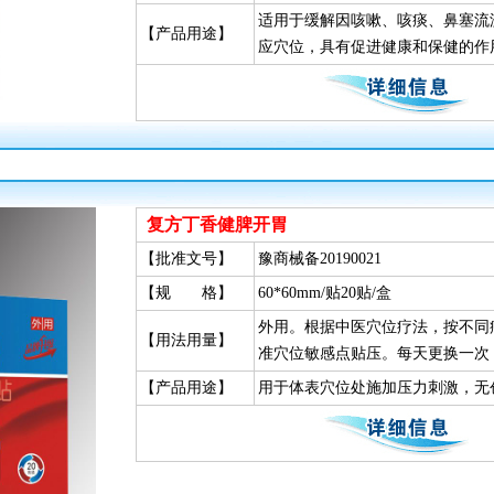
适用于缓解因咳嗽、咳痰、鼻塞流
【产品用途】
应穴位，具有促进健康和保健的作
复方丁香健脾开胃
【批准文号】
豫商械备20190021
【规 格】
60*60mm/贴20贴/盒
外用。根据中医穴位疗法，按不同
【用法用量】
准穴位敏感点贴压。每天更换一次
【产品用途】
用于体表穴位处施加压力刺激，无