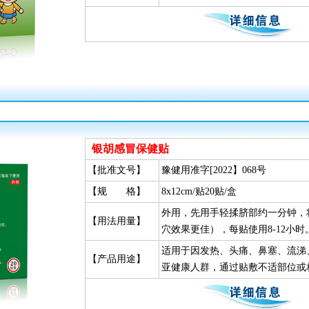
银胡感冒保健贴
【批准文号】
豫健用准字[2022】068号
【规 格】
8x12cm/贴20贴/盒
外用，先用手轻揉脐部约一分钟，
【用法用量】
穴效果更佳），每贴使用8-12小时
适用于因发热、头痛、鼻塞、流涕
【产品用途】
亚健康人群，通过贴敷不适部位或