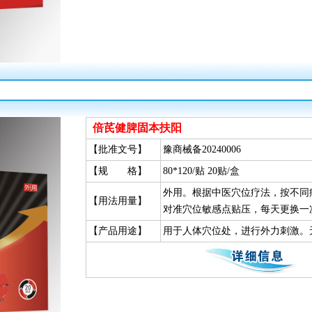
倍芪健脾固本扶阳
【批准文号】
豫商械备20240006
【规 格】
80*120/贴 20贴/盒
外用。根据中医穴位疗法，按不同
【用法用量】
对准穴位敏感点贴压，每天更换一
【产品用途】
用于人体穴位处，进行外力刺激。