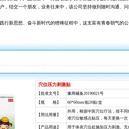
户，结交一个朋友，业务往来中，该公司坚持做到随时沟通、问
践行新思想、奋斗新时代的铿锵征程中，这支富有青春朝气的公
穴位压力刺激贴
【批准文号】
豫商械备20190021号
【规 格】
60*60mm/贴20贴/盒
外用，根据中医穴位疗法，按不同
【用法用量】
准穴位敏感点贴压，每天更换一次
【产品用途】
用于体表穴位处施加压力刺激。无