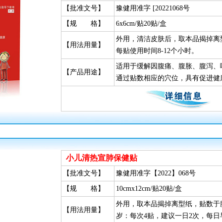
【批准文号】
豫健用准字 [20221068号
【规 格】
6x6cm/贴20贴/盒
外用，清洁皮肤后，取本品揭掉离
【用法用量】
每贴使用时间8-12个小时。
适用于缓解因腹痛、腹胀、腹泻、
【产品用途】
通过贴数相应的穴位，具有促进健
小儿清热宣肺保健贴
【批准文号】
豫健用准字【2022】068号
【规 格】
10cmx12cm/贴20贴/盒
外用，取本品揭掉离型纸，贴数于腹
【用法用量】
岁：每次4贴，建议一日2次，每日