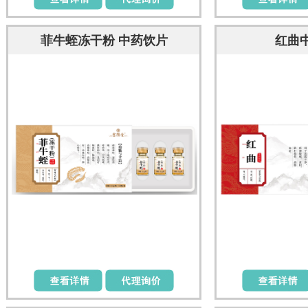
菲牛蛭冻干粉 中药饮片
红曲