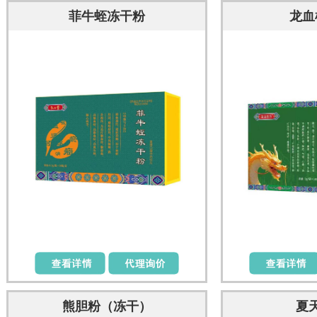
菲牛蛭冻干粉
龙血
熊胆粉（冻干）
夏