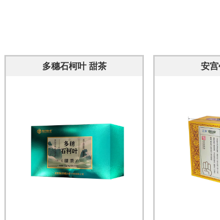
多穗石柯叶 甜茶
安宫