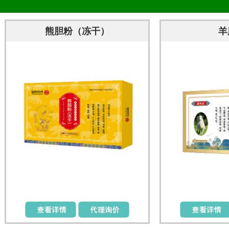
熊胆粉（冻干）
羊