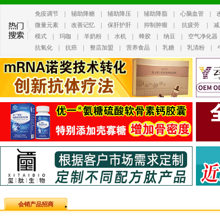
免疫调节
|
辅助降糖
|
辅助降压
|
辅助降脂
|
心脑血管
|
微量元素
|
改善记忆
|
保肝护肝
|
抑制肿瘤
|
抗疲劳
|
减
模式
|
玛咖
|
羊奶粉
|
水机
|
蜂胶
|
纳豆
|
空气净化器
抗氧化
|
抗癌
|
整店加盟
|
营养食品
|
乳糖
|
乳清粉
|
会销产品招商