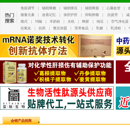
免疫调节
|
辅助降糖
|
辅助降压
|
辅助降脂
|
心脑血管
|
微量元素
|
改善记忆
|
保肝护肝
|
抑制肿瘤
|
抗疲劳
|
减
模式
|
玛咖
|
羊奶粉
|
水机
|
蜂胶
|
纳豆
|
空气净化器
抗氧化
|
抗癌
|
整店加盟
|
营养食品
|
乳糖
|
乳清粉
|
会销产品招商