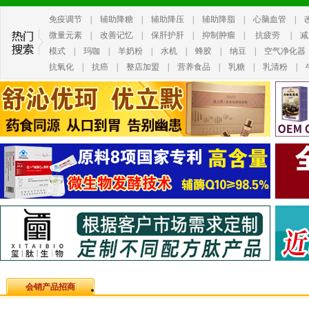
免疫调节
|
辅助降糖
|
辅助降压
|
辅助降脂
|
心脑血管
|
微量元素
|
改善记忆
|
保肝护肝
|
抑制肿瘤
|
抗疲劳
|
减
模式
|
玛咖
|
羊奶粉
|
水机
|
蜂胶
|
纳豆
|
空气净化器
抗氧化
|
抗癌
|
整店加盟
|
营养食品
|
乳糖
|
乳清粉
|
会销产品招商