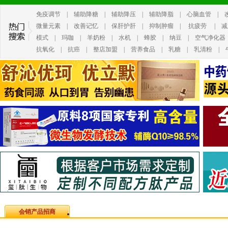
免疫调节
|
辅助降糖
|
辅助降压
|
辅助降脂
|
心脑血管
|
微量元素
|
改善记忆
|
保肝护肝
|
抑制肿瘤
|
抗疲劳
|
减
模式
|
玛咖
|
羊奶粉
|
水机
|
蜂胶
|
纳豆
|
空气净化器
抗氧化
|
抗癌
|
整店加盟
|
营养食品
|
乳糖
|
乳清粉
|
会销产品招商