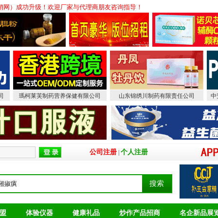
品会销网）成功升级！欢迎厂家与代理商朋友咨询指导！
司
瑪柯莱芙制药营养保健有限公司
山东锦绣川制药有限责任公司
中
公司注册
个人注册
|
盟
体验仪器
健康礼品
炒作产品招商
名企新品展