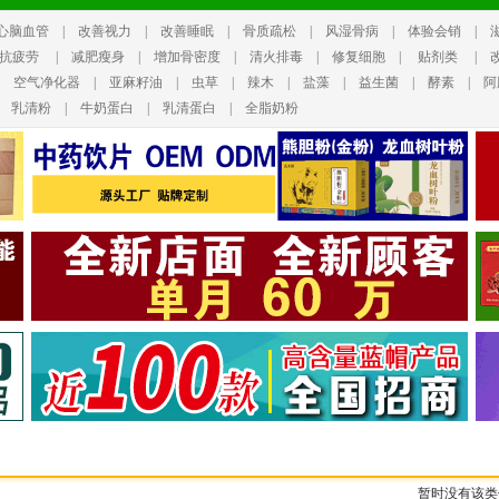
心脑血管
|
改善视力
|
改善睡眠
|
骨质疏松
|
风湿骨病
|
体验会销
|
抗疲劳
|
减肥瘦身
|
增加骨密度
|
清火排毒
|
修复细胞
|
贴剂类
|
|
空气净化器
|
亚麻籽油
|
虫草
|
辣木
|
盐藻
|
益生菌
|
酵素
|
阿
|
乳清粉
|
牛奶蛋白
|
乳清蛋白
|
全脂奶粉
暂时没有该类