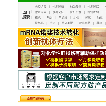
免疫调节
|
辅助降糖
|
辅助降压
|
辅助降脂
|
微量元素
|
改善记忆
|
保肝护肝
|
抑制肿瘤
|
模式
|
玛咖
|
羊奶粉
|
水机
|
蜂胶
|
纳豆
抗氧化
|
抗癌
|
整店加盟
|
营养食品
|
乳糖
会销产品招商