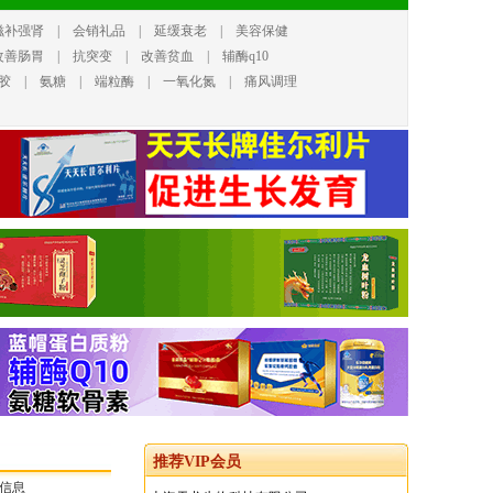
滋补强肾
|
会销礼品
|
延缓衰老
|
美容保健
改善肠胃
|
抗突变
|
改善贫血
|
辅酶q10
胶
|
氨糖
|
端粒酶
|
一氧化氮
|
痛风调理
推荐VIP会员
信息