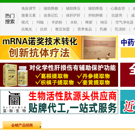
免疫调节
|
辅助降糖
|
辅助降压
|
辅助降脂
|
心脑血管
|
微量元素
|
改善记忆
|
保肝护肝
|
抑制肿瘤
|
抗疲劳
|
减
模式
|
玛咖
|
羊奶粉
|
水机
|
蜂胶
|
纳豆
|
空气净化器
抗氧化
|
抗癌
|
整店加盟
|
营养食品
|
乳糖
|
乳清粉
|
会销产品招商