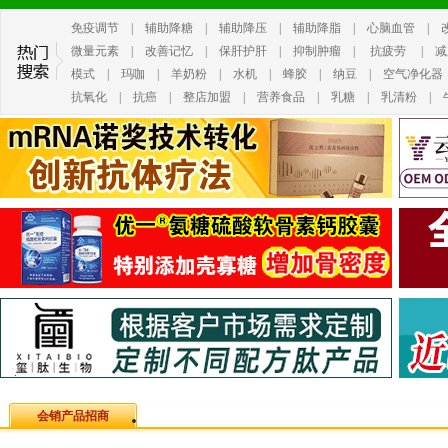
免疫调节
|
辅助降糖
|
辅助降压
|
辅助降脂
|
心脑血管
|
微量元素
|
改善记忆
|
保肝护肝
|
抑制肿瘤
|
抗疲劳
|
减
模式
|
玛咖
|
羊奶粉
|
水机
|
蜂胶
|
纳豆
|
空气净化器
抗氧化
|
抗癌
|
整店加盟
|
营养食品
|
乳糖
|
乳清粉
|
会销产品招商