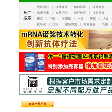
免疫调节
|
辅助降糖
|
辅助降压
|
辅助降脂
|
微量元素
|
改善记忆
|
保肝护肝
|
抑制肿瘤
|
模式
|
玛咖
|
羊奶粉
|
水机
|
蜂胶
|
纳豆
抗氧化
|
抗癌
|
整店加盟
|
营养食品
|
乳糖
会销产品招商