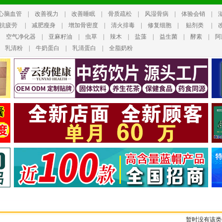
心脑血管
|
改善视力
|
改善睡眠
|
骨质疏松
|
风湿骨病
|
体验会销
|
抗疲劳
|
减肥瘦身
|
增加骨密度
|
清火排毒
|
修复细胞
|
贴剂类
|
|
空气净化器
|
亚麻籽油
|
虫草
|
辣木
|
盐藻
|
益生菌
|
酵素
|
阿
|
乳清粉
|
牛奶蛋白
|
乳清蛋白
|
全脂奶粉
暂时没有该类