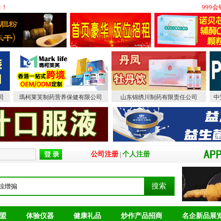
！
999会
司
瑪柯莱芙制药营养保健有限公司
山东锦绣川制药有限责任公司
中
公司注册
个人注册
|
盟
体验仪器
健康礼品
炒作产品招商
名企新品展