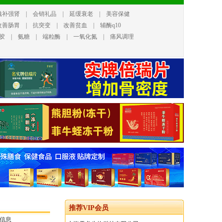
滋补强肾
|
会销礼品
|
延缓衰老
|
美容保健
改善肠胃
|
抗突变
|
改善贫血
|
辅酶q10
胶
|
氨糖
|
端粒酶
|
一氧化氮
|
痛风调理
推荐VIP会员
信息